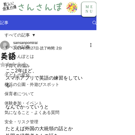
新しい
さんさんぽ
保育の場
ME
NU
記事
すべての記事
sansanpomirai
すべての記事
2025年5月27日
読了時間: 2分
英語
さんさんぽとは
5つ星のうちNaNと評価されています。
子育ての悩み
ここ2年ほど、
子どもの変化
スマホアプリで英語の練習をしてい
横浜の公園・外遊びスポット
る。
保育者について
体験参加・イベント
なんでかっていうと
気になること・よくある質問
安全・リスク管理
たとえば外国の大統領の話とか