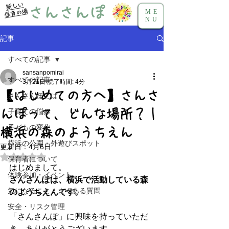
新しい
さんさんぽ
保育の場
ME
NU
記事
すべての記事
sansanpomirai
すべての記事
3月21日
読了時間: 4分
【はじめての方へ】さんさ
さんさんぽとは
んぽって、どんな場所？｜
子育ての悩み
子どもの変化
横浜の森のようちえん
横浜の公園・外遊びスポット
更新日：
4月6日
5つ星のうちNaNと評価されています。
保育者について
はじめまして。  
体験参加・イベント
さんさんぽは、横浜で活動している森
気になること・よくある質問
のようちえんです。
安全・リスク管理
「さんさんぽ」に興味を持っていただ
き、ありがとうございます。