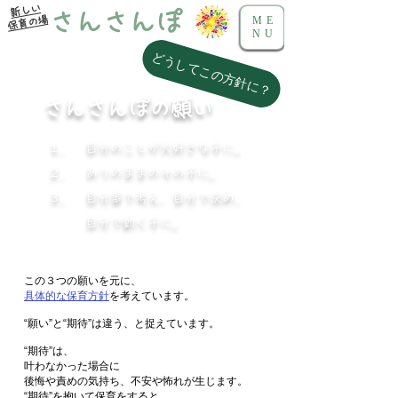
新しい
さんさんぽ
保育の場
ME
NU
どうしてこの方針に？
さんさんぽの願い
１． 自分のことが大好きな子に。
２． ありのままのその子に。
３． 自分事で考え、自分で決め、
自分で動く子に。
この３つの願いを元に、
具体的な保育方針
を考えています。
“願い”と“期待”は違う、と捉えています。
“期待”は、
叶わなかった場合に
後悔や責めの気持ち、不安や怖れが生じます。
“期待”を抱いて保育をすると、