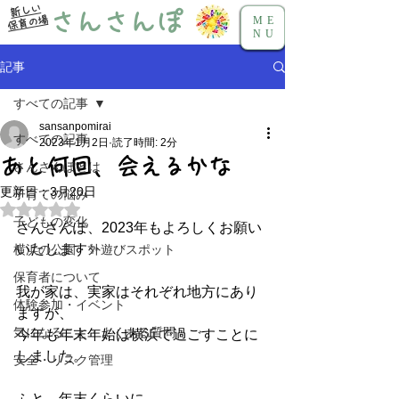
新しい
さんさんぽ
保育の場
ME
NU
記事
すべての記事
sansanpomirai
すべての記事
2023年1月2日
読了時間: 2分
あと何回、会えるかな
さんさんぽとは
更新日：
3月20日
子育ての悩み
5つ星のうちNaNと評価されています。
子どもの変化
さんさんぽ、2023年もよろしくお願い
いたします✨
横浜の公園・外遊びスポット
保育者について
我が家は、実家はそれぞれ地方にあり
体験参加・イベント
ますが、
気になること・よくある質問
今年も年末年始は横浜で過ごすことに
しました。
安全・リスク管理
ふと、年末くらいに。