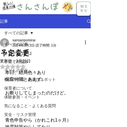
新しい
さんさんぽ
保育の場
ME
NU
記事
すべての記事
sansanpomirai
すべての記事
2024年3月3日
読了時間: 1分
予定変更
さんさんぽとは
更新日：
3月20日
子育ての悩み
5つ星のうちNaNと評価されています。
子どもの変化
本日、結局色々あり
保育仲間とあえず。
横浜の公園・外遊びスポット
保育者について
お断りしてしまったのだけど。
体験参加・イベント
気になること・よくある質問
安全・リスク管理
青色申告やら（かれこれ1ヶ月）
地震対策やらしてたり