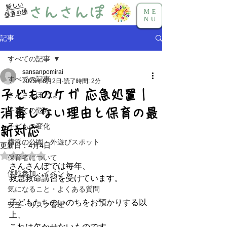
新しい
さんさんぽ
保育の場
ME
NU
記事
すべての記事
sansanpomirai
すべての記事
2025年6月2日
読了時間: 2分
子どものケガ 応急処置｜
さんさんぽとは
消毒しない理由と保育の最
子育ての悩み
子どもの変化
新対応
横浜の公園・外遊びスポット
更新日：
4月4日
5つ星のうちNaNと評価されています。
保育者について
さんさんぽでは毎年、
体験参加・イベント
救急救命講習を受けています。
気になること・よくある質問
子どもたちのいのちをお預かりする以
安全・リスク管理
上、
これは欠かせないものです。