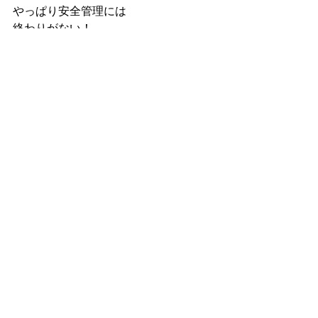
やっぱり安全管理には
終わりがない！
ちなみに参加させていただいたのはこ
ちらの講座です。
https://www.fieday.net/haken-efc-cfc/