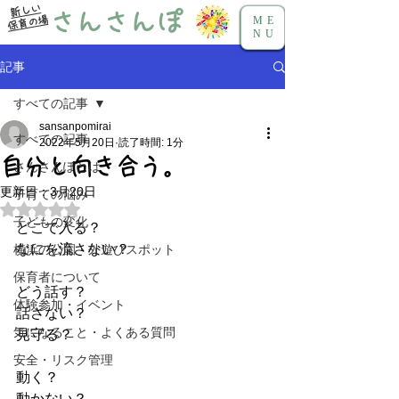
新しい
さんさんぽ
保育の場
ME
NU
記事
すべての記事
sansanpomirai
すべての記事
2022年5月20日
読了時間: 1分
自分と向き合う。
さんさんぽとは
更新日：
3月20日
子育ての悩み
5つ星のうちNaNと評価されています。
子どもの変化
どこで入る？
なにを流さない？
横浜の公園・外遊びスポット
保育者について
どう話す？
体験参加・イベント
話さない？
気になること・よくある質問
見守る？
安全・リスク管理
動く？
動かない？