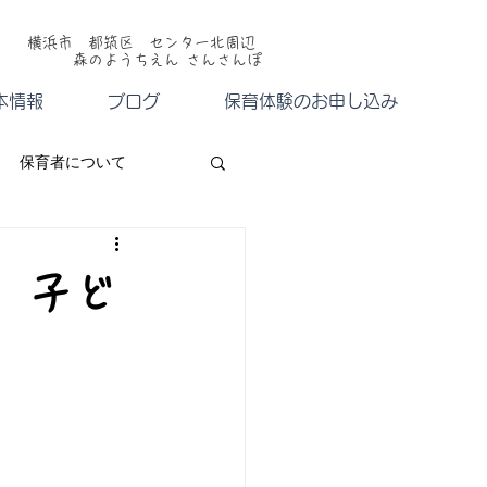
横浜市 都筑区 センター北周辺
森のようちえん さんさんぽ
本情報
ブログ
保育体験のお申し込み
保育者について
、子ど