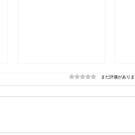
5つ星のうち0と評価され
まだ評価がありま
はじめてさんさんぽに来た日
【は