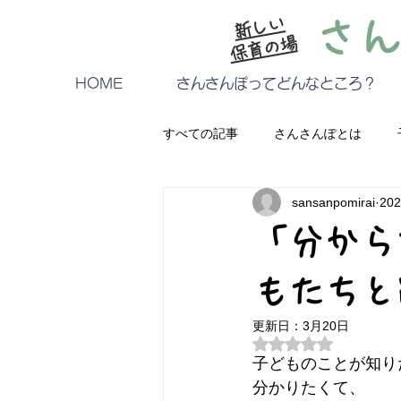
新しい
さ
保育の場
HOME
さんさんぽってどんなところ？
すべての記事
さんさんぽとは
sansanpomirai
20
体験参加・イベント
気になる
「分から
もたちと
更新日：
3月20日
5つ星のうちNaN
子どものことが知り
分かりたくて、