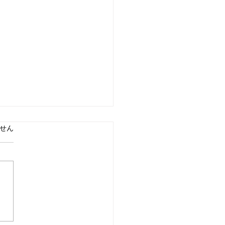
ています。
せん
じめての方へ】さんさん