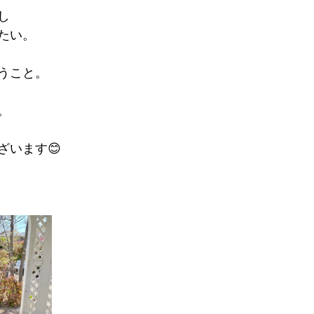
し
たい。
うこと。
。
ざいます😊