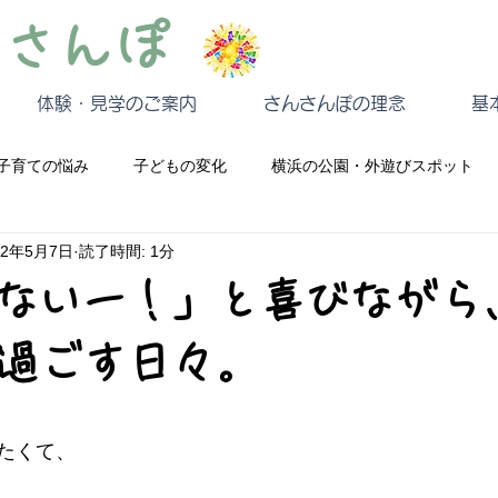
んさんぽ
体験・見学のご案内
さんさんぽの理念
基
子育ての悩み
子どもの変化
横浜の公園・外遊びスポット
22年5月7日
読了時間: 1分
こと・よくある質問
安全・リスク管理
ないー！」と喜びながら
過ごす日々。
と評価されています。
たくて、