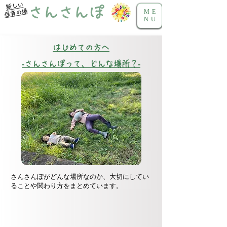
新しい
さんさんぽ
保育の場
ME
NU
はじめての方へ
‐さんさんぽって、どんな場所？‐
さんさんぽがどんな場所なのか、
大切にしてい
ることや関わり方をまとめています。