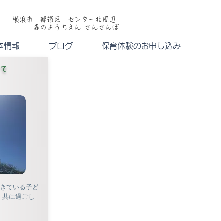
横浜市 都筑区 センター北周辺
森のようちえん さんさんぽ
本情報
ブログ
保育体験のお申し込み
て
生きている子ど
、共に過ごし