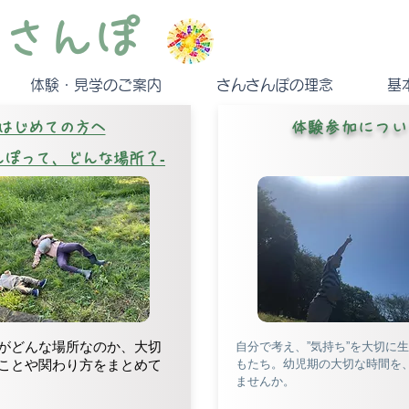
んさんぽ
体験・見学のご案内
さんさんぽの理念
基
はじめての方へ
体験参加につい
んぽって、どんな場所？‐
がどんな場所なのか、
大切
自分で考え、”気持ち”を大切に
ことや関わり方をまとめて
もたち。幼児期の大切な時間を
ませんか。