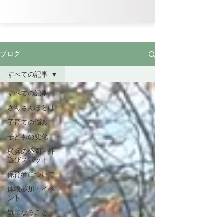
ブログ
すべての記事
すべての記事
さんさんぽとは
子育ての悩み
子どもの変化
横浜の公園・外
遊びスポット
保育者について
体験参加・イベ
ント
気になること・