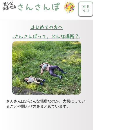
新しい
さんさんぽ
保育の場
ME
NU
はじめての方へ
‐さんさんぽって、どんな場所？‐
さんさんぽがどんな場所なのか、
大切にしてい
ることや関わり方をまとめています。